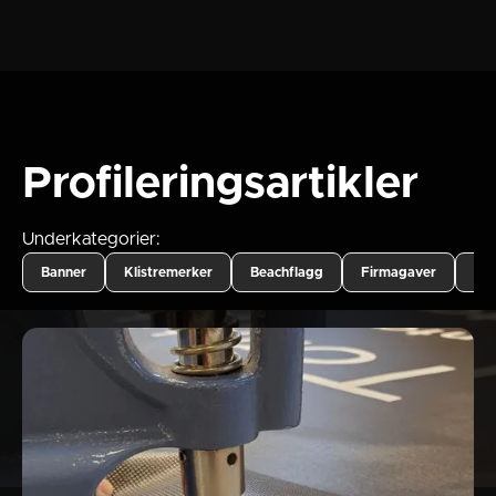
Profileringsartikler
Underkategorier:
Banner
Klistremerker
Beachflagg
Firmagaver
Bil