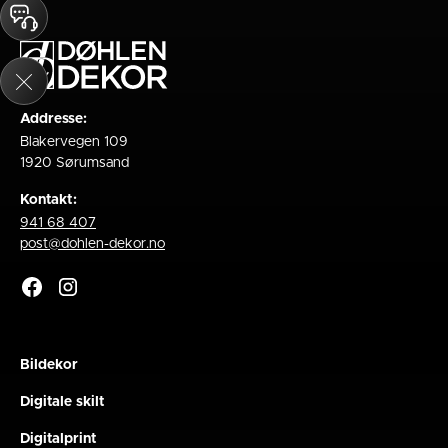
Addresse:
Blakervegen 109
1920 Sørumsand
Kontakt:
941 68 407
post@dohlen-dekor.no
Bildekor
Digitale skilt
Digitalprint